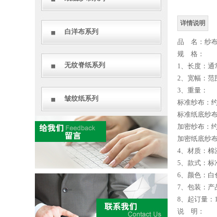
详情说明
白洋布系列
品 名：纱
规 格：
无纹脊纸系列
1、长度：通
2、宽幅：范
3、重量：
皱纹纸系列
标准纱布：约0
标准纸底纱布：
加密纱布：约0
加密纸底纱布：
4、材质：棉
5、款式：
6、颜色：白
7、包装：产
8、起订量：
说 明：