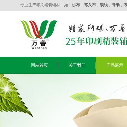
专业生产印刷精装辅材，如：
纱布
，
笃头布
，
锁线
，
脊纸
，
网站首页
关于我们
产品展示