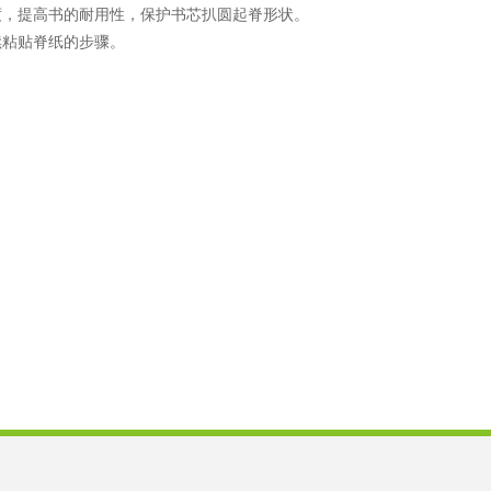
度，提高书的耐用性，保护书芯扒圆起脊形状。
续粘贴脊纸的步骤。