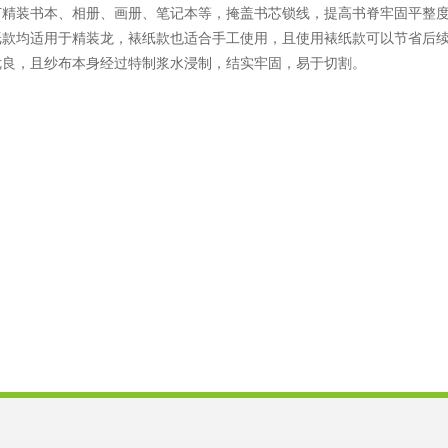
订精装书本、相册、画册、笔记本等，掩盖书芯锁线，提高书脊牢固平整
纸款均适用于精装龙，裱纸款也适合手工使用，且使用裱纸款可以节省后
优良，且纱布本身经过特制浆水浸制，结实牢固，易于切割。