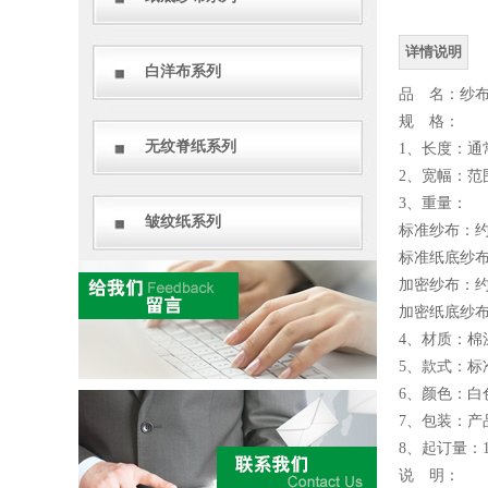
详情说明
白洋布系列
品 名：纱
规 格：
无纹脊纸系列
1、长度：通
2、宽幅：范
3、重量：
皱纹纸系列
标准纱布：约0
标准纸底纱布：
加密纱布：约0
加密纸底纱布：
4、材质：棉
5、款式：
6、颜色：白
7、包装：产
8、起订量：
说 明：