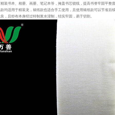
订精装书本、相册、画册、笔记本等，掩盖书芯锁线，提高书脊牢固平整
纸款均适用于精装龙，裱纸款也适合手工使用，且使用裱纸款可以节省后
优良，且纱布本身经过特制浆水浸制，结实牢固，易于切割。