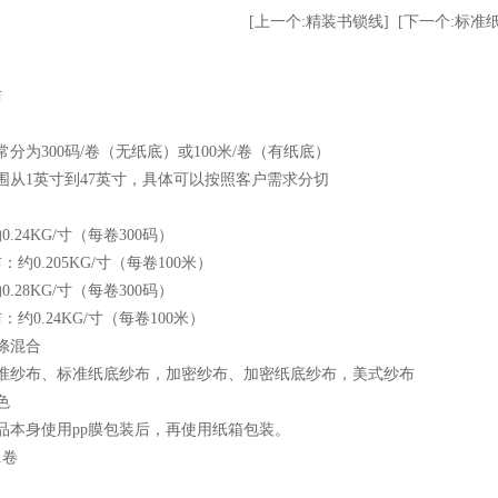
[上一个:精装书锁线]
[下一个:标准
布
常分为300码/卷（无纸底）或100米/卷（有纸底）
围从1英寸到47英寸，具体可以按照客户需求分切
.24KG/寸（每卷300码）
约0.205KG/寸（每卷100米）
.28KG/寸（每卷300码）
约0.24KG/寸（每卷100米）
涤混合
标准纱布、标准纸底纱布，加密纱布、加密纸底纱布，美式纱布
色
品本身使用pp膜包装后，再使用纸箱包装。
1卷