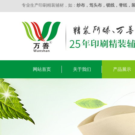
专业生产印刷精装辅材，如：
纱布
，
笃头布
，
锁线
，
脊纸
，
网站首页
关于我们
产品展示