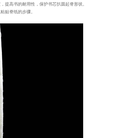
度，提高书的耐用性，保护书芯扒圆起脊形状。
续粘贴脊纸的步骤。