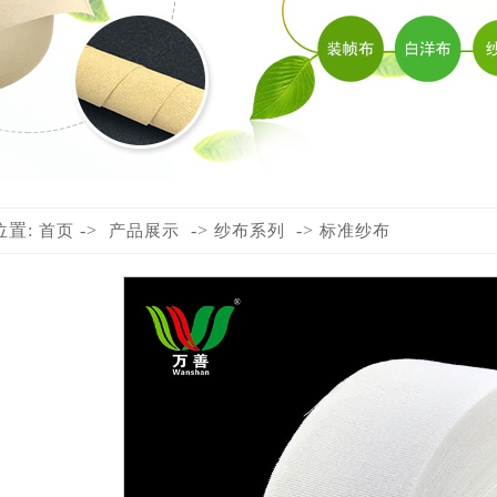
位置:
->
->
->
首页
产品展示
纱布系列
标准纱布