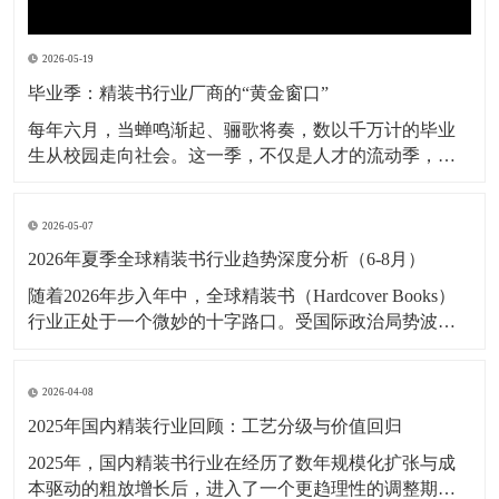
2026-05-19
毕业季：精装书行业厂商的“黄金窗口”
每年六月，当蝉鸣渐起、骊歌将奏，数以千万计的毕业
生从校园走向社会。这一季，不仅是人才的流动季，也
是精装书行业厂商的年度“黄金窗口”。从本科毕业生的学
位论文精装版，到艺术设计类学生的毕业作品集，再到
2026-05-07
班级定制纪念册、荣誉证书封套、校友录典藏本——毕
业季催生出海量的精装需求，其订单规模之大、交付周
2026年夏季全球精装书行业趋势深度分析（6-8月）
期之
随着2026年步入年中，全球精装书（Hardcover Books）
行业正处于一个微妙的十字路口。受国际政治局势波
动、供应链韧性重塑以及消费市场极化趋势的影响，6月
至8月这一传统出版业的“暑期档”与“秋季预热期”，将展
2026-04-08
现出与往年截然不同的竞争格局。 一、 国际局势与宏观
成本的“拉锯战” 进
2025年国内精装行业回顾：工艺分级与价值回归
2025年，国内精装书行业在经历了数年规模化扩张与成
本驱动的粗放增长后，进入了一个更趋理性的调整期。