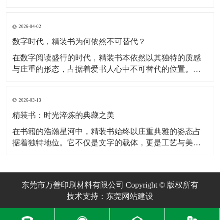
这一年，市场分化愈发明显：大众渠道中的“简装精装”继
续承压，而面向收藏群体与审美读者的中高端产品则开
2026-04-02
始主动回溯传统工艺细节。整体来看，行业关键词不再
是“更大更厚”，而是“耐用性”与“可辨识的质
数字时代，精装书为何依然不可替代？
在数字阅读盛行的时代，精装书本依然以其独特的质感
与庄重的形态，占据着爱书人心中不可替代的位置。它
不仅仅是文字的容器，更是一件融合了结构美学与手工
温度的艺术品。从选材到成型，每一本精装书的诞生，
2026-03-13
都经历了一场精密而富有诗意的旅程。 精装书的核心魅
力，在于其经得起岁月摩挲的坚固结构。与平装书不同
精装书：时光淬炼的典藏之美
在书籍的浩瀚星河中，精装书始终以庄重典雅的姿态占
据着独特地位。它不仅是文字的载体，更是工艺与美学
的结晶，承载着人类对知识的敬畏与对永恒的追求。从
选材到装帧，每一道工序都凝聚着匠人的心血，将柔软
的纸张转化为可触摸的文化丰碑。 一、传统工艺：匠心
东莞市万善印刷材料有限公司 Copyright © 版权所有
雕琢的典藏基因 精装书的核心魅力在于其繁复而严
技术支持：东莞网站建设