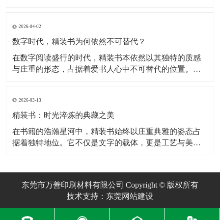
这一年，市场分化愈发明显：大众渠道中的“简装精装”继
续承压，而面向收藏群体与审美读者的中高端产品则开
2026-04-02
始主动回溯传统工艺细节。整体来看，行业关键词不再
是“更大更厚”，而是“耐用性”与“可辨识的质
数字时代，精装书为何依然不可替代？
在数字阅读盛行的时代，精装书本依然以其独特的质感
与庄重的形态，占据着爱书人心中不可替代的位置。它
不仅仅是文字的容器，更是一件融合了结构美学与手工
温度的艺术品。从选材到成型，每一本精装书的诞生，
2026-03-13
都经历了一场精密而富有诗意的旅程。 精装书的核心魅
力，在于其经得起岁月摩挲的坚固结构。与平装书不同
精装书：时光淬炼的典藏之美
在书籍的浩瀚星河中，精装书始终以庄重典雅的姿态占
据着独特地位。它不仅是文字的载体，更是工艺与美学
的结晶，承载着人类对知识的敬畏与对永恒的追求。从
选材到装帧，每一道工序都凝聚着匠人的心血，将柔软
的纸张转化为可触摸的文化丰碑。 一、传统工艺：匠心
东莞市万善印刷材料有限公司 Copyright © 版权所有
雕琢的典藏基因 精装书的核心魅力在于其繁复而严
技术支持：东莞网站建设