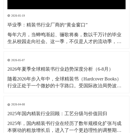
2026-05-19
毕业季：精装书行业厂商的“黄金窗口”
每年六月，当蝉鸣渐起、骊歌将奏，数以千万计的毕业
生从校园走向社会。这一季，不仅是人才的流动季，也
是精装书行业厂商的年度“黄金窗口”。从本科毕业生的学
位论文精装版，到艺术设计类学生的毕业作品集，再到
2026-05-07
班级定制纪念册、荣誉证书封套、校友录典藏本——毕
业季催生出海量的精装需求，其订单规模之大、交付周
2026年夏季全球精装书行业趋势深度分析（6-8月）
期之
随着2026年步入年中，全球精装书（Hardcover Books）
行业正处于一个微妙的十字路口。受国际政治局势波
动、供应链韧性重塑以及消费市场极化趋势的影响，6月
至8月这一传统出版业的“暑期档”与“秋季预热期”，将展
2026-04-08
现出与往年截然不同的竞争格局。 一、 国际局势与宏观
成本的“拉锯战” 进
2025年国内精装行业回顾：工艺分级与价值回归
2025年，国内精装书行业在经历了数年规模化扩张与成
本驱动的粗放增长后，进入了一个更趋理性的调整期。